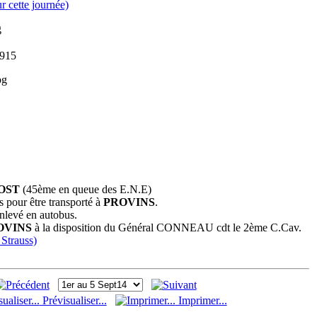
r cette journée)
1915
OST
(45ème en queue des E.N.E)
s pour être transporté à
PROVINS
.
nlevé en autobus.
OVINS
à la disposition du Général CONNEAU cdt le 2ème C.Cav.
 Strauss)
Prévisualiser...
Imprimer...