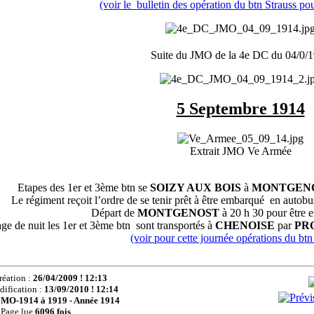
(voir le bulletin des opération du btn Strauss pou
Suite du JMO de la 4e DC du 04/0/
5 Septembre 1914
Extrait JMO Ve Armée
Etapes des 1er et 3ème btn se
SOIZY AUX BOIS
à
MONTGEN
Le régiment reçoit l’ordre de se tenir prêt à être embarqué en autobu
Départ de
MONTGENOST
à 20 h 30 pour être e
 de nuit les 1er et 3ème btn sont transportés à
CHENOISE
par
PR
(voir pour cette journée opérations du btn
réation :
26/04/2009 ! 12:13
dification :
13/09/2010 ! 12:14
JMO-1914 à 1919 - Année 1914
Page lue
6096 fois