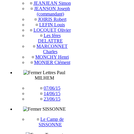
¤
JEANJEAN Simon
¤
JEANSON Joseph
(commandant)
¤
JOIRIS Robert
¤
LEFIN Louis
¤
LOCQUET Olivier
¤
Les féres
DELATTRE
¤
MARCONNET
Charles
¤
MONCHY Henri
¤
MONIER Clément
Lettres Paul
MILHEM
¤
07/06/15
¤
14/06/15
¤
23/06/15
SISSONNE
¤
Le Camp de
SISSONNE