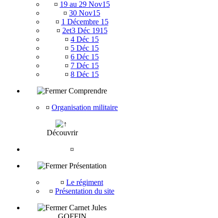
¤
19 au 29 Nov15
¤
30 Nov15
¤
1 Décembre 15
¤
2et3 Déc 1915
¤
4 Déc 15
¤
5 Déc 15
¤
6 Déc 15
¤
7 Déc 15
¤
8 Déc 15
Comprendre
¤
Organisation militaire
Découvrir
¤
Présentation
¤
Le régiment
¤
Présentation du site
Carnet Jules
GOFFIN