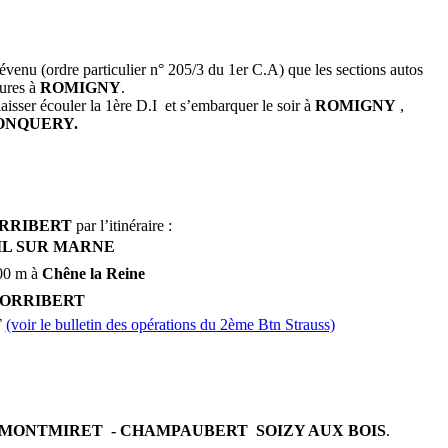
évenu (ordre particulier n° 205/3 du 1er C.A) que les sections autos
eures à
ROMIGNY
.
laisser écouler la 1ère D.I et s’embarquer le soir à
ROMIGNY
,
ONQUERY.
RRIBERT
par l’itinéraire :
UIL SUR MARNE
00 m à
Chêne la Reine
ORRIBERT
T
(voir le bulletin des opérations du 2ème Btn Strauss)
 MONTMIRET - CHAMPAUBERT  SOIZY AUX BOIS
.