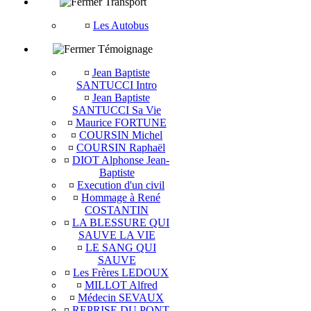
Transport
¤
Les Autobus
Témoignage
¤
Jean Baptiste
SANTUCCI Intro
¤
Jean Baptiste
SANTUCCI Sa Vie
¤
Maurice FORTUNE
¤
COURSIN Michel
¤
COURSIN Raphaël
¤
DIOT Alphonse Jean-
Baptiste
¤
Execution d'un civil
¤
Hommage à René
COSTANTIN
¤
LA BLESSURE QUI
SAUVE LA VIE
¤
LE SANG QUI
SAUVE
¤
Les Frères LEDOUX
¤
MILLOT Alfred
¤
Médecin SEVAUX
¤
REPRISE DU PONT