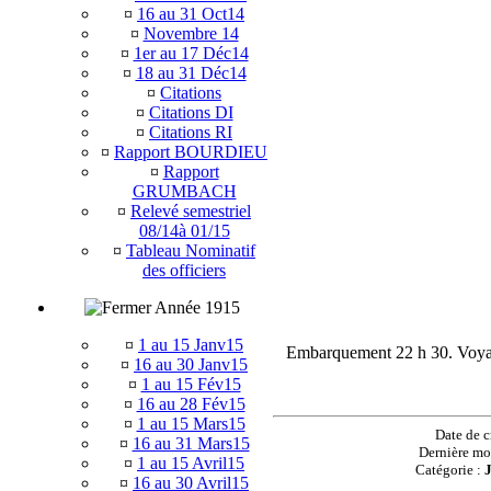
¤
16 au 31 Oct14
¤
Novembre 14
¤
1er au 17 Déc14
¤
18 au 31 Déc14
¤
Citations
¤
Citations DI
¤
Citations RI
¤
Rapport BOURDIEU
¤
Rapport
GRUMBACH
¤
Relevé semestriel
08/14à 01/15
¤
Tableau Nominatif
des officiers
Année 1915
¤
1 au 15 Janv15
Embarquement 22 h 30. Voyage
¤
16 au 30 Janv15
¤
1 au 15 Fév15
¤
16 au 28 Fév15
¤
1 au 15 Mars15
Date de c
¤
16 au 31 Mars15
Dernière mo
¤
1 au 15 Avril15
Catégorie :
¤
16 au 30 Avril15