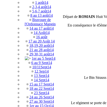
¤
1 août14
¤
2,3,4 août14
¤
5,6,7 août14
¤
8 au 13 août14
Départ de
ROMAIN
Huit Vo
¤
Bravoure de
l'Ordonnace Mangin
En conséquence le 45ème f
¤
14 au 17 août14
¤
14 Août14
¤
16 août
¤
17 au 20 Août 14
¤
18,19,20 août14
¤
21 au 28 août14
¤
29,30,31 août14
1er au 5 Sept14
¤
6 au 9 Sept14
¤
10/11Sept14
¤
12 Sep14
¤
13 Sept14
Le Btn Strauss
¤
14 Sept14
¤
15 au 17 Sept14
¤
18 au 22 Sept14
¤
23 Sept14
¤
24 au 26 Sept14
¤
27 au 30 Sept14
Le régiment se porte d
¤
1er au 15 Oct14