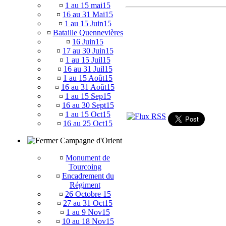
¤
1 au 15 mai15
¤
16 au 31 Mai15
¤
1 au 15 Juin15
¤
Bataille Quennevières
¤
16 Juin15
¤
17 au 30 Juin15
¤
1 au 15 Juil15
¤
16 au 31 Juil15
¤
1 au 15 Août15
¤
16 au 31 Août15
¤
1 au 15 Sep15
¤
16 au 30 Sept15
¤
1 au 15 Oct15
¤
16 au 25 Oct15
Campagne d'Orient
¤
Monument de
Tourcoing
¤
Encadrement du
Régiment
¤
26 Octobre 15
¤
27 au 31 Oct15
¤
1 au 9 Nov15
¤
10 au 18 Nov15