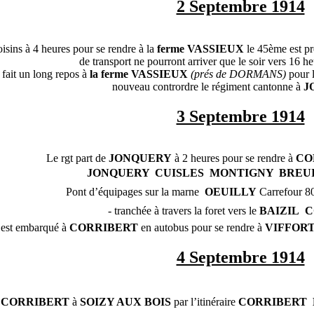
2 Septembre 1914
isins à 4 heures pour se rendre à la
ferme VASSIEUX
le 45ème est pr
de transport ne pourront arriver que le soir vers 16 h
ait un long repos à
la ferme VASSIEUX
(prés de DORMANS)
pour 
nouveau contrordre le régiment cantonne à
J
3 Septembre 1914
Le rgt part de
JONQUERY
à 2 heures pour se rendre à
CO
JONQUERY  CUISLES  MONTIGNY  BRE
 Pont d’équipages sur la marne 
OEUILLY
Carrefour 8
- tranchée à travers la foret vers le
BAIZIL

C
 est embarqué à
CORRIBERT
en autobus pour se rendre à
VIFFOR
4 Septembre 1914
e
CORRIBERT
à
SOIZY AUX BOIS
par l’itinéraire
CORRIBERT 