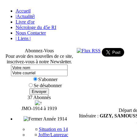
Accueil
|Actualité|
Livre d'or
Nécrologe du 45e RI
Nous Contacter
| Liens |
Abonnez-Vous
Pour avoir des nouvelles de ce site,
inscrivez-vous à notre Newsletter.
S'abonner
Se désabonner
Envoyer
37 Abonnés
JMO-1914 à 1919
Départ d
Itinéraire :
GIZY, SAMOUSS
Année 1914
¤
Situation en 14
¤
Joffre/Lanrezac